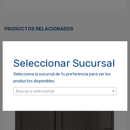
Ingresa Para Dejar Tu Valoración
Correo Electrónico
*
PRODUCTOS RELACIONADOS
Contraseña
*
Seleccionar Sucursal
Selecciona la sucursal de tu preferencia para ver los
¿Olvidaste tu Contraseña?
productos disponibles.
Recordarme
ACCEDER
Buscar y seleccionar