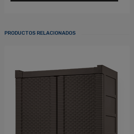
Ingresa Para Dejar Tu Valoración
Correo Electrónico
*
PRODUCTOS RELACIONADOS
Contraseña
*
¿Olvidaste tu Contraseña?
Recordarme
ACCEDER