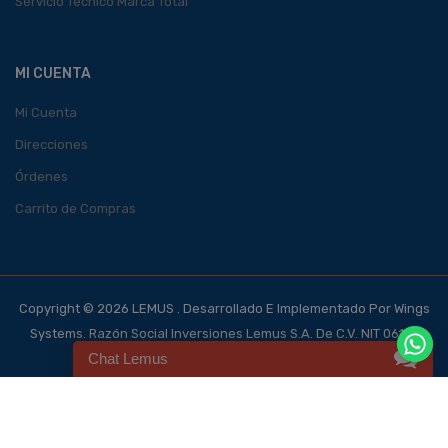
Servicio Técnico Marca Total
MI CUENTA
Mi Cuenta
Direcciones
Órdenes
Carrito de Compras
Copyright © 2026 LEMUS . Desarrollado E Implementado Por Wings
Systems. Razón Social Inversiones Lemus S.A. De C.V. NIT 0614-
Chat Lemus
140700-101-4, NRC 123562-0