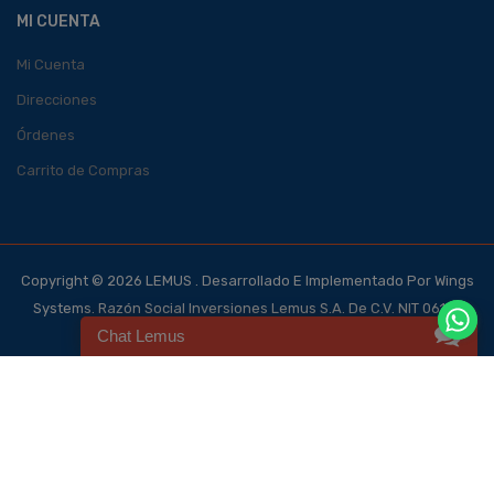
MI CUENTA
Mi Cuenta
Direcciones
Órdenes
Carrito de Compras
Copyright © 2026 LEMUS . Desarrollado E Implementado Por Wings
Systems. Razón Social Inversiones Lemus S.A. De C.V. NIT 0614-
Chat Lemus
140700-101-4, NRC 123562-0