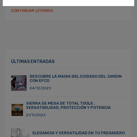
CONTINUAR LEYENDO
ÚLTIMAS ENTRADAS
DESCUBRE LA MAGIA DEL CUIDADO DEL JARDIN
CON EFCO
04/12/2023
SIERRA DE MESA DE TOTAL TOOLS ,
VERSATIBILIDAD, PROTECCIÓN Y POTENCIA
21/11/2023
ELEGANCIA Y VERSATILIDAD EN TU FREGADERO