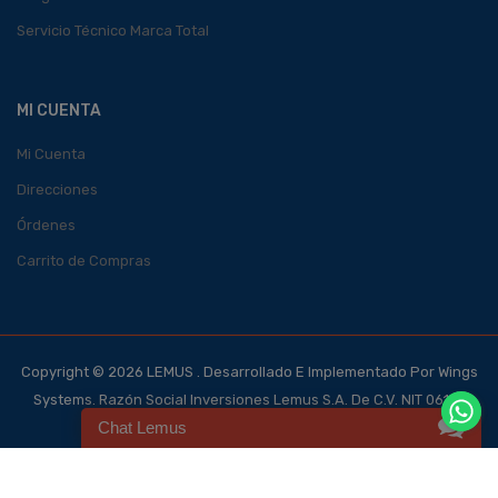
Servicio Técnico Marca Total
MI CUENTA
Mi Cuenta
Direcciones
Órdenes
Carrito de Compras
Copyright © 2026 LEMUS . Desarrollado E Implementado Por Wings
Systems. Razón Social Inversiones Lemus S.A. De C.V. NIT 0614-
Chat Lemus
140700-101-4, NRC 123562-0