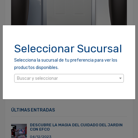
Seleccionar Sucursal
PUERTA ELEGANTE EURODOOR
12/07/2021
Selecciona la sucursal de tu preferencia para ver los
productos disponibles.
Buscar y seleccionar
ÚLTIMAS ENTRADAS
DESCUBRE LA MAGIA DEL CUIDADO DEL JARDIN
CON EFCO
04/12/2023