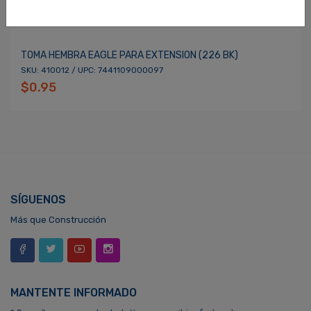
TOMA HEMBRA EAGLE PARA EXTENSION (226 BK)
SKU: 410012 / UPC: 7441109000097
$0.95
SÍGUENOS
Más que Construcción
MANTENTE INFORMADO