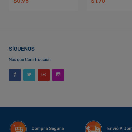
$0.95
$1.70
SÍGUENOS
Más que Construcción
Compra Segura
Envió A Do