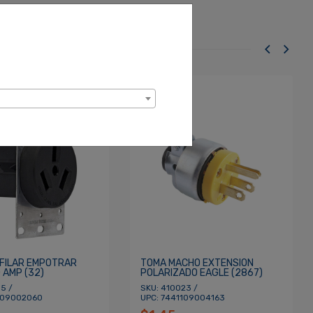
IFILAR EMPOTRAR
TOMA MACHO EXTENSION
 AMP (32)
POLARIZADO EAGLE (2867)
5 /
SKU: 410023 /
109002060
UPC: 7441109004163