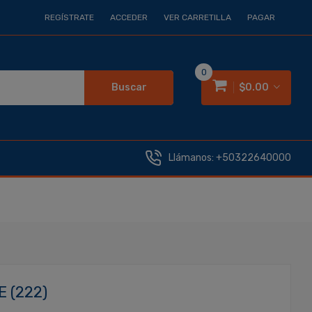
REGÍSTRATE
ACCEDER
VER CARRETILLA
PAGAR
0
Buscar
$0.00
Llámanos:
+50322640000
 (222)