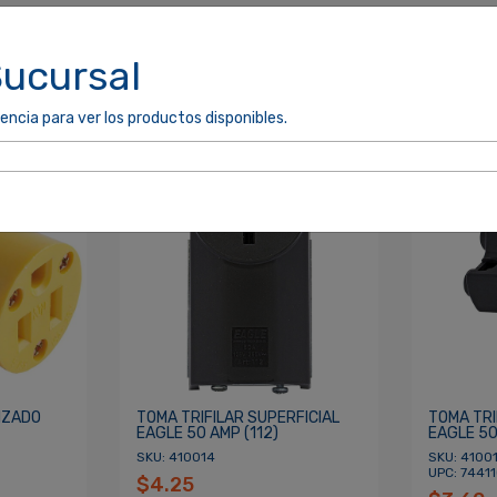
Sucursal
encia para ver los productos disponibles.
cordarme
ACCEDER
IZADO
TOMA TRIFILAR SUPERFICIAL
TOMA TR
EAGLE 50 AMP (112)
EAGLE 50
SKU: 410014
SKU: 41001
UPC: 7441
$4.25