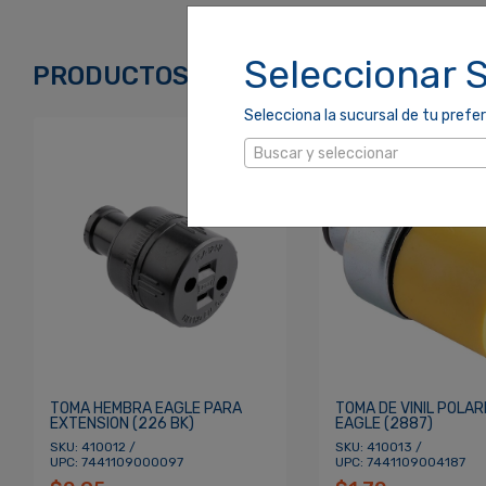
Correo Electrónico
*
Seleccionar 
PRODUCTOS RELACIONADOS
Selecciona la sucursal de tu prefer
Contraseña
*
Buscar y seleccionar
Re
¿Olvidaste tu Contraseña?
TOMA HEMBRA EAGLE PARA
TOMA DE VINIL POLAR
EXTENSION (226 BK)
EAGLE (2887)
SKU: 410012 /
SKU: 410013 /
UPC: 7441109000097
UPC: 7441109004187