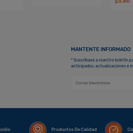
$3.60
MANTENTE INFORMADO
* Suscríbase a nuestro boletín p
anticipados, actualizaciones e 
micilio
Productos De Calidad
Co