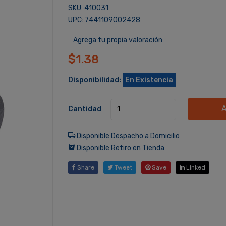
SKU: 410031
UPC: 7441109002428
Agrega tu propia valoración
$1.38
Disponibilidad:
En Existencia
A
Cantidad
Disponible Despacho a Domicilio
Disponible Retiro en Tienda
Share
Tweet
Save
Linked