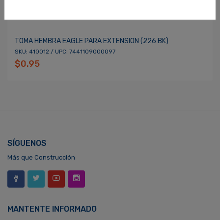
TOMA HEMBRA EAGLE PARA EXTENSION (226 BK)
SKU: 410012 / UPC: 7441109000097
$0.95
SÍGUENOS
Más que Construcción
MANTENTE INFORMADO