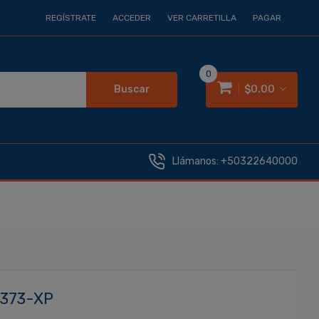
REGÍSTRATE
ACCEDER
VER CARRETILLA
PAGAR
0
Buscar
$0.00
Llámanos:
+50322640000
3373-XP