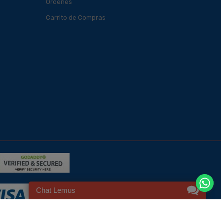
Órdenes
Carrito de Compras
Chat Lemus