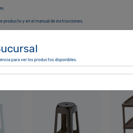
as.
le producto y en el manual de instrucciones.
Sucursal
encia para ver los productos disponibles.
cordarme
ACCEDER