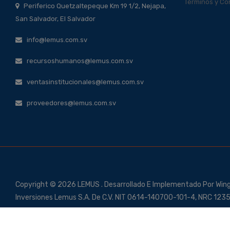
Términos y Co
Periferico Quetzaltepeque Km 19 1/2, Nejapa,
San Salvador, El Salvador
info@lemus.com.sv
recursoshumanos@lemus.com.sv
ventasinstitucionales@lemus.com.sv
proveedores@lemus.com.sv
Copyright © 2026 LEMUS . Desarrollado E Implementado Por Win
Inversiones Lemus S.A. De C.V. NIT 0614-140700-101-4, NRC 12