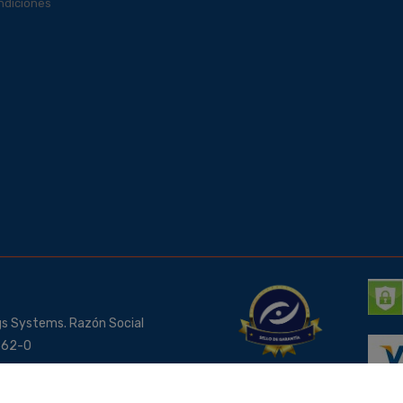
ndiciones
gs Systems. Razón Social
3562-0