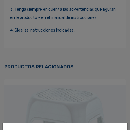
3. Tenga siempre en cuenta las advertencias que figuran
en le producto y en el manual de instrucciones.
4. Siga las instrucciones indicadas.
Ingresa Para Dejar Tu Valoración
Correo Electrónico
*
PRODUCTOS RELACIONADOS
Contraseña
*
¿Olvidaste tu Contraseña?
Recordarme
ACCEDER