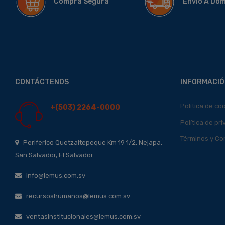
Compra Segura
Envió A Do
CONTÁCTENOS
INFORMACIÓ
Política de co
+(503) 2264-0000
Política de pr
Términos y Co
Periferico Quetzaltepeque Km 19 1/2, Nejapa,
San Salvador, El Salvador
info@lemus.com.sv
recursoshumanos@lemus.com.sv
ventasinstitucionales@lemus.com.sv