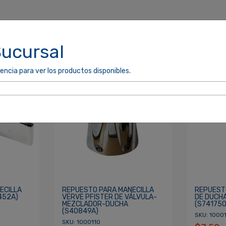
Sucursal
encia para ver los productos disponibles.
cordarme
ACCEDER
ECILLA
REPUESTO PARA MANECILLA
REPUEST
452A)
VERVE PFISTER DE VÁLVULA-
DE DUCHA
MEZCLADOR-DUCHA
(S741750
(S40849A)
SKU: 1000
SKU: 1000110