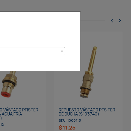
O VÁSTAGO PFISTER
REPUESTO VÁSTAGO PFSITER
 AGUA FRÍA
DE DUCHA (S103740)
)
SKU: 1000113
112
$11.25