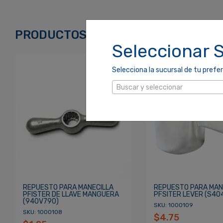
Correo Electrónico
*
PRODUCTOS RELACIONADOS
Seleccionar 
Contraseña
*
Selecciona la sucursal de tu prefer
Buscar y seleccionar
Re
¿Olvidaste tu Contraseña?
REPUESTO PARA MANECILLA
REPUESTO PARA MAN
PFISTER DE LLAVE MANGUERA
PFSITER LEVER (S40
(940V790)
SKU: 1000109
SKU: 1000108
$4.75