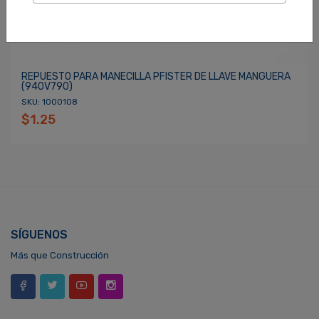
REPUESTO PARA MANECILLA PFISTER DE LLAVE MANGUERA
(940V790)
SKU: 1000108
$1.25
SÍGUENOS
Más que Construcción