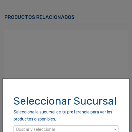
Correo Electrónico
*
PRODUCTOS RELACIONADOS
Contraseña
*
¿Olvidaste tu Contraseña?
Recordarme
ACCEDER
Seleccionar Sucursal
Selecciona la sucursal de tu preferencia para ver los
productos disponibles.
Buscar y seleccionar