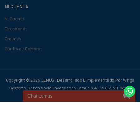
MI CUENTA
Mi Cuenta
Direcciones
Órdenes
Carrito de Compras
Copyright © 2026 LEMUS . Desarrollado E Implementado Por Wings
Systems. Razón Social Inversiones Lemus S.A. De C.V. NIT 0614-
Chat Lemus
140700-101-4, NRC 123562-0