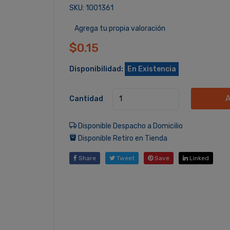
SKU: 1001361
Agrega tu propia valoración
$0.15
Disponibilidad:
En Existencia
A
Cantidad
Disponible Despacho a Domicilio
Disponible Retiro en Tienda
Share
Tweet
Save
Linked