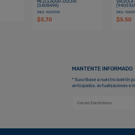
MEZCLADOR-DUCHA
VÁLVULA
(S40849A)
(940510
SKU: 1000110
SKU: 10001
$5.70
$5.50
MANTENTE INFORMADO
* Suscríbase a nuestro boletín p
anticipados, actualizaciones e 