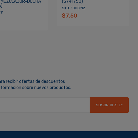
-MEZCLADOR-DUCHA
(S741750)
A)
SKU: 1000112
11
$7.50
ara recibir ofertas de descuentos
información sobre nuevos productos.
SUSCRIBIRTE*