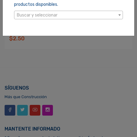
productos disponibles.
Buscar y seleccionar
EXTENSION ELECTRICA BEST VALUE 6" 2X16 CAFÉ (E27306)
SKU: 1000566
$2.50
SÍGUENOS
Más que Construcción
MANTENTE INFORMADO