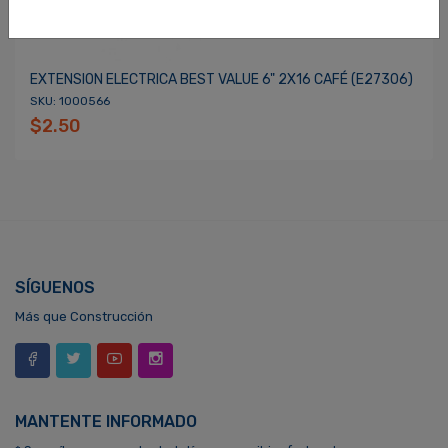
EXTENSION ELECTRICA BEST VALUE 6" 2X16 CAFÉ (E27306)
SKU: 1000566
$2.50
SÍGUENOS
Más que Construcción
MANTENTE INFORMADO