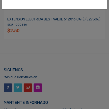
EXTENSION ELECTRICA BEST VALUE 6" 2X16 CAFÉ (E27306)
SKU: 1000566
$2.50
SÍGUENOS
Más que Construcción
MANTENTE INFORMADO