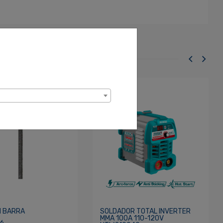
N BARRA
SOLDADOR TOTAL INVERTER
MMA 100A 110-120V
86