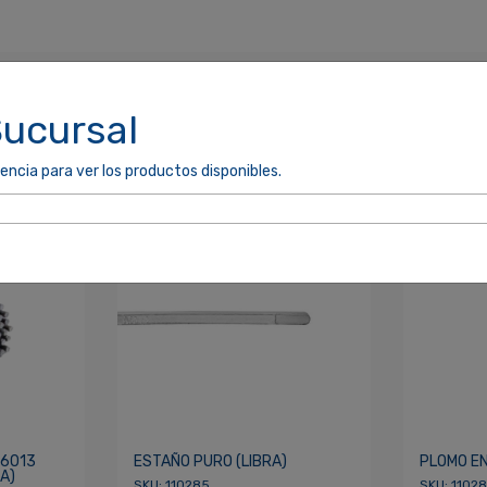
Sucursal
encia para ver los productos disponibles.
cordarme
ACCEDER
E6013
ESTAÑO PURO (LIBRA)
PLOMO E
A)
SKU: 110285
SKU: 1102