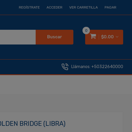
REGÍSTRATE
ACCEDER
VER CARRETILLA
PAGAR
0
Buscar
$0.00
Llámanos:
+50322640000
LDEN BRIDGE (LIBRA)