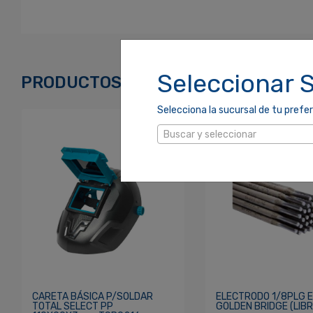
Ingresa Para Dejar Tu Valoración
Correo Electrónico
*
Seleccionar 
PRODUCTOS RELACIONADOS
Selecciona la sucursal de tu prefer
Contraseña
*
Buscar y seleccionar
Re
¿Olvidaste tu Contraseña?
CARETA BÁSICA P/SOLDAR
ELECTRODO 1/8PLG 
TOTAL SELECT PP
GOLDEN BRIDGE (LIBR