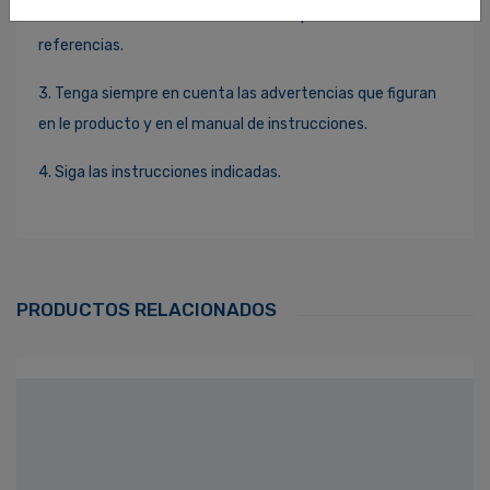
2. Guarde el manual de instrucciones para futuras
referencias.
3. Tenga siempre en cuenta las advertencias que figuran
en le producto y en el manual de instrucciones.
4. Siga las instrucciones indicadas.
Ingresa Para Dejar Tu Valoración
Correo Electrónico
*
PRODUCTOS RELACIONADOS
Contraseña
*
¿Olvidaste tu Contraseña?