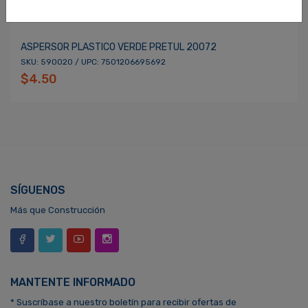
ASPERSOR PLASTICO VERDE PRETUL 20072
SKU: 590020 / UPC: 7501206695692
$4.50
SÍGUENOS
Más que Construcción
MANTENTE INFORMADO
* Suscríbase a nuestro boletín para recibir ofertas de