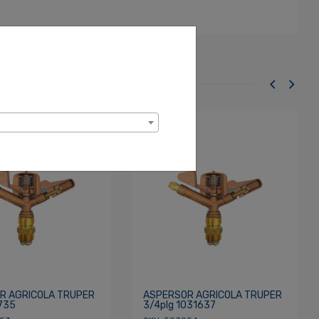
R AGRICOLA TRUPER
ASPERSOR AGRICOLA TRUPER
1735
3/4plg 1031637