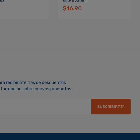
053
SKU: 593054
$16.90
ara recibir ofertas de descuentos
información sobre nuevos productos.
SUSCRIBIRTE*