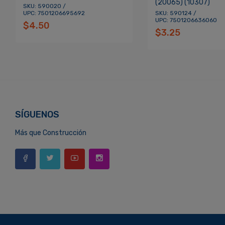
(20065) (10307)
SKU: 590020 /
UPC: 7501206695692
SKU: 590124 /
UPC: 7501206636060
$4.50
$3.25
SÍGUENOS
Más que Construcción