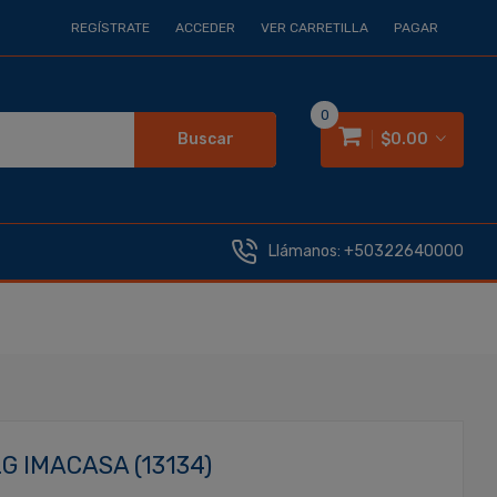
REGÍSTRATE
ACCEDER
VER CARRETILLA
PAGAR
0
Buscar
$0.00
Llámanos:
+50322640000
G IMACASA (13134)