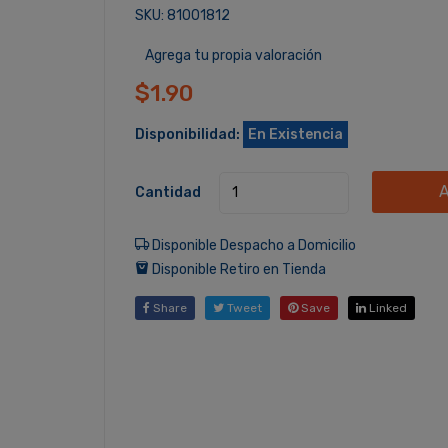
SKU: 81001812
Agrega tu propia valoración
$1.90
Disponibilidad:
En Existencia
A
Cantidad
Disponible Despacho a Domicilio
Disponible Retiro en Tienda
Share
Tweet
Save
Linked