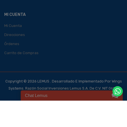
MI CUENTA
Mi Cuenta
Direcciones
Órdenes
Carrito de Compras
Copyright © 2026 LEMUS . Desarrollado E Implementado Por Wings
Systems. Razón Social Inversiones Lemus S.A. De C.V. NIT 0614-
Chat Lemus
140700-101-4, NRC 123562-0