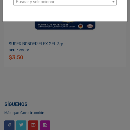
Buscar y seleccionar
SUPER BONDER FLEX GEL 3gr
SKU: 190001
$3.50
SÍGUENOS
Más que Construcción