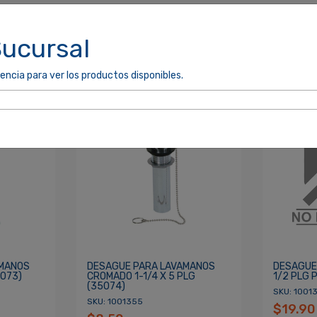
Sucursal
encia para ver los productos disponibles.
cordarme
ACCEDER
AMANOS
DESAGUE PARA LAVAMANOS
DESAGUE 
5073)
CROMADO 1-1/4 X 5 PLG
1/2 PLG 
(35074)
SKU: 1001
SKU: 1001355
$19.90