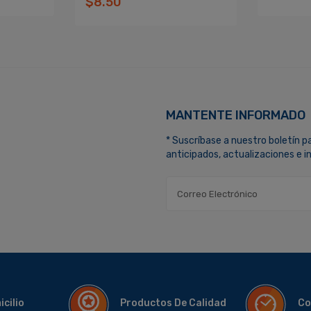
$8.50
MANTENTE INFORMADO
* Suscríbase a nuestro boletín p
anticipados, actualizaciones e 
micilio
Productos De Calidad
Co