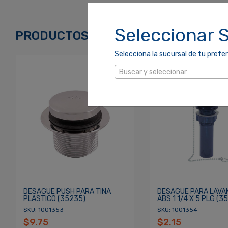
Correo Electrónico
*
Seleccionar 
PRODUCTOS RELACIONADOS
Selecciona la sucursal de tu prefer
Contraseña
*
Buscar y seleccionar
Re
¿Olvidaste tu Contraseña?
DESAGUE PUSH PARA TINA
DESAGUE PARA LAV
PLASTICO (35235)
ABS 1 1/4 X 5 PLG (3
SKU: 1001353
SKU: 1001354
$9.75
$2.15