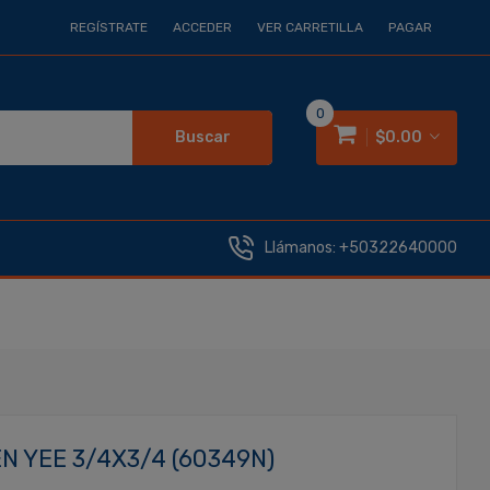
REGÍSTRATE
ACCEDER
VER CARRETILLA
PAGAR
0
Buscar
$0.00
Llámanos:
+50322640000
 YEE 3/4X3/4 (60349N)