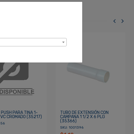
PUSH PARA TINA 1-
TUBO DE EXTENSIÓN CON
PVC CROMADO (35217)
CAMPANA 1 1/2 X 6 PLG
(35366)
356
SKU: 1001396