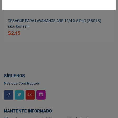
DESAGUE PARA LAVAMANOS ABS 1 1/4 X 5 PLG (35073)
SKU: 1001354
$2.15
SÍGUENOS
Más que Construcción
MANTENTE INFORMADO