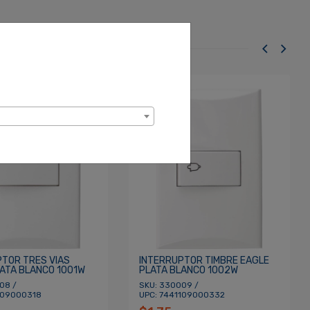
PTOR TRES VIAS
INTERRUPTOR TIMBRE EAGLE
ATA BLANCO 1001W
PLATA BLANCO 1002W
08 /
SKU: 330009 /
109000318
UPC: 7441109000332