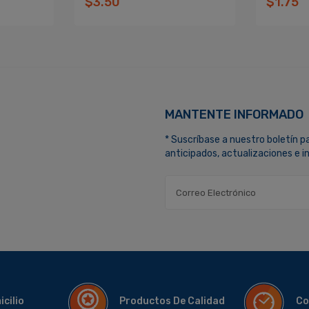
$3.50
$1.75
MANTENTE INFORMADO
* Suscríbase a nuestro boletín p
anticipados, actualizaciones e 
micilio
Productos De Calidad
Co