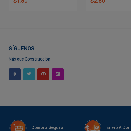
$1.50
$2.50
SÍGUENOS
Más que Construcción
Compra Segura
Envió A Do