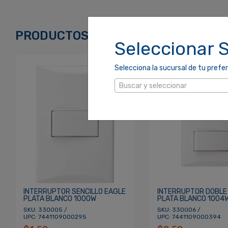
Correo Electrónico
*
PRODUCTOS RELACIONADOS
Seleccionar 
Selecciona la sucursal de tu prefer
Contraseña
*
Buscar y seleccionar
Re
¿Olvidaste tu Contraseña?
INTERRUPTOR SENCILLO EAGLE
INTERRUPTOR DOBLE
PLATA BLANCO 1000W
PLATA BLANCO 1004
SKU: 330005 /
SKU: 330006 /
UPC: 7441109000295
UPC: 7441109000394