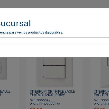
Sucursal
encia para ver los productos disponibles.
cordarme
ACCEDER
 EAGLE
INTERRUPTOR TRIPLE EAGLE
INTERRU
W
PLATA BLANCO 1005W
EAGLE PL
SKU: 330007 /
SKU: 3300
UPC: 7441109000479
UPC: 7441