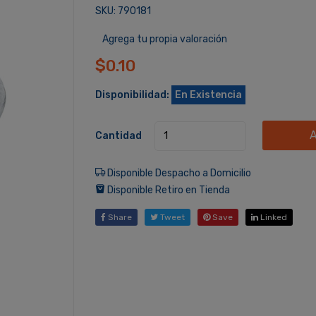
SKU: 790181
Agrega tu propia valoración
$0.10
Disponibilidad:
En Existencia
A
Cantidad
Disponible Despacho a Domicilio
Disponible Retiro en Tienda
Share
Tweet
Save
Linked