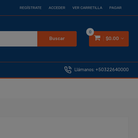
REGÍSTRATE
ACCEDER
VER CARRETILLA
PAGAR
0
Buscar
$0.00
Llámanos:
+50322640000