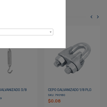
GALVANIZADO 3/8
CEPO GALVANIZADO 1/8 PLG
SKU: 790180
79
$0.08