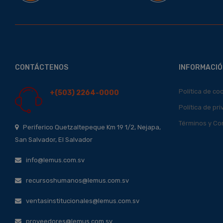
CONTÁCTENOS
INFORMACIÓ
Política de co
+(503) 2264-0000
Política de pr
Términos y Co
Periferico Quetzaltepeque Km 19 1/2, Nejapa,
San Salvador, El Salvador
info@lemus.com.sv
recursoshumanos@lemus.com.sv
ventasinstitucionales@lemus.com.sv
proveedores@lemus.com.sv