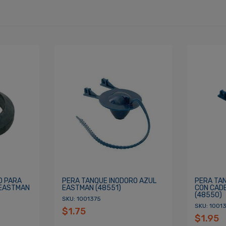
cordarme
ACCEDER
O PARA
PERA TANQUE INODORO AZUL
PERA TA
 EASTMAN
EASTMAN (48551)
CON CAD
(48550)
SKU: 1001375
SKU: 1001
$1.75
$1.95