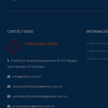
CONTÁCTENOS
INFORMACIÓ
Política de co
+(503) 2264-0000
Política de pr
Términos y Co
Periferico Quetzaltepeque Km 19 1/2, Nejapa,
San Salvador, El Salvador
info@lemus.com.sv
recursoshumanos@lemus.com.sv
ventasinstitucionales@lemus.com.sv
proveedores@lemus.com.sv