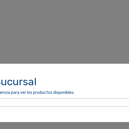
miento antes de utilizar el producto.
Sucursal
as.
encia para ver los productos disponibles.
le producto y en el manual de instrucciones.