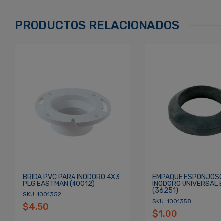
Correo Electrónico
*
PRODUCTOS RELACIONADOS
Contraseña
*
Re
¿Olvidaste tu Contraseña?
BRIDA PVC PARA INODORO 4X3
EMPAQUE ESPONJOS
PLG EASTMAN (40012)
INODORO UNIVERSAL
(36251)
SKU: 1001352
SKU: 1001358
$4.50
$1.00