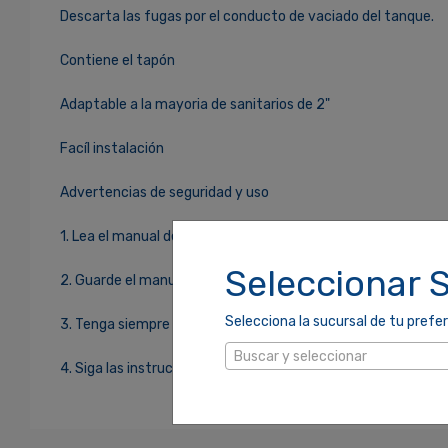
Descarta las fugas por el conducto de vaciado del tanque.
Contiene el tapón
Adaptable a la mayoria de sanitarios de 2"
Facíl instalación
Advertencias de seguridad y uso
1. Lea el manual de instrucciones sobre seguridad y funciona
Seleccionar 
2. Guarde el manual de instrucciones para futuras referenci
Selecciona la sucursal de tu prefer
3. Tenga siempre en cuenta las advertencias que figuran en 
Buscar y seleccionar
4. Siga las instrucciones indicadas.
Ingresa Para Dejar Tu Valoración