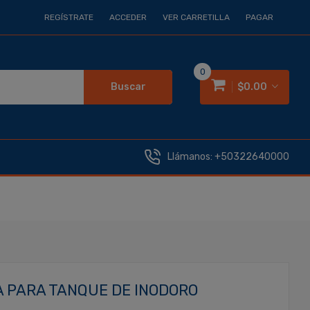
REGÍSTRATE
ACCEDER
VER CARRETILLA
PAGAR
0
Buscar
$0.00
Llámanos:
+50322640000
A PARA TANQUE DE INODORO