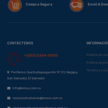
Compra Segura
Envió A Do
CONTÁCTENOS
INFORMACIÓ
Política de co
+(503) 2264-0000
Política de pr
Términos y Co
Periferico Quetzaltepeque Km 19 1/2, Nejapa,
San Salvador, El Salvador
info@lemus.com.sv
recursoshumanos@lemus.com.sv
ventasinstitucionales@lemus.com.sv