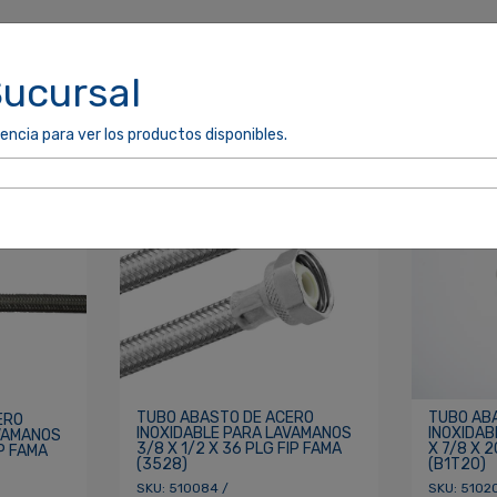
Sucursal
encia para ver los productos disponibles.
cordarme
ACCEDER
TUBO ABASTO DE ACERO
TUBO AB
ERO
INOXIDABLE PARA LAVAMANOS
INOXIDAB
AVAMANOS
3/8 X 1/2 X 36 PLG FIP FAMA
X 7/8 X 
IP FAMA
(3528)
(B1T20)
SKU: 510084 /
SKU: 5102