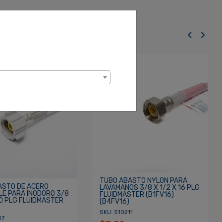
TUBO ABASTO NYLON PARA
ASTO DE ACERO
LAVAMANOS 3/8 X 1/2 X 16 PLG
LE PARA INODORO 3/8
FLUIDMASTER (B1FV16)
20 PLG FLUIDMASTER
(B4FV16)
SKU: 510211
07