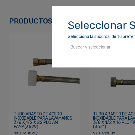
Correo Electrónico
*
PRODUCTOS RELACIONADOS
Seleccionar 
Selecciona la sucursal de tu prefer
Contraseña
*
Buscar y seleccionar
Re
¿Olvidaste tu Contraseña?
TUBO ABASTO DE ACERO
TUBO ABASTO DE AC
INOXIDABLE PARA LAVAMANOS
INOXIDABLE PARA L
3/8 X 1/2 X 22 PLG AM
3/8 X 1/2 X 16 PLG F
FAMA(3529)
(3521)
SKU: 510072 /
SKU: 510082