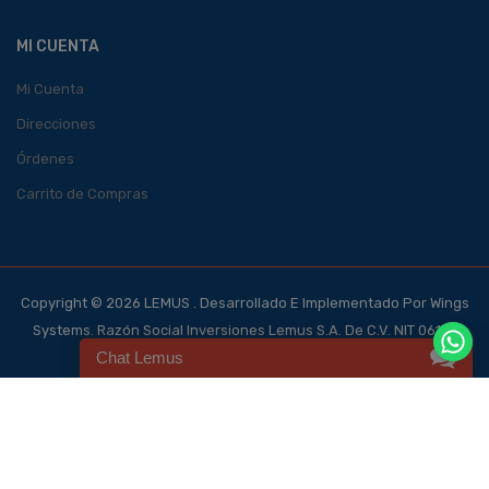
MI CUENTA
Mi Cuenta
Direcciones
Órdenes
Carrito de Compras
Copyright © 2026 LEMUS . Desarrollado E Implementado Por Wings
Systems. Razón Social Inversiones Lemus S.A. De C.V. NIT 0614-
Chat Lemus
140700-101-4, NRC 123562-0