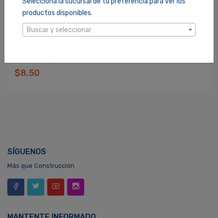
Selecciona la sucursal de tu preferencia para ver los
productos disponibles.
Buscar y seleccionar
AZADON FORJADO C.A. IMACASA 2LB (10061)
SKU: 530039 / UPC: 7417000513127
$8.50
SÍGUENOS
Más que Construcción
MANTENTE INFORMADO