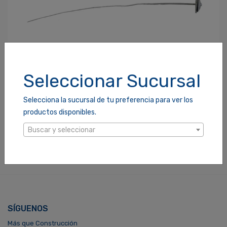
Seleccionar Sucursal
Selecciona la sucursal de tu preferencia para ver los
PIN DE SOMBRILLA GALVANIZADO PARA LAMINA 1 LINEA
productos disponibles.
SKU: 070012
$0.12
Buscar y seleccionar
SÍGUENOS
Más que Construcción