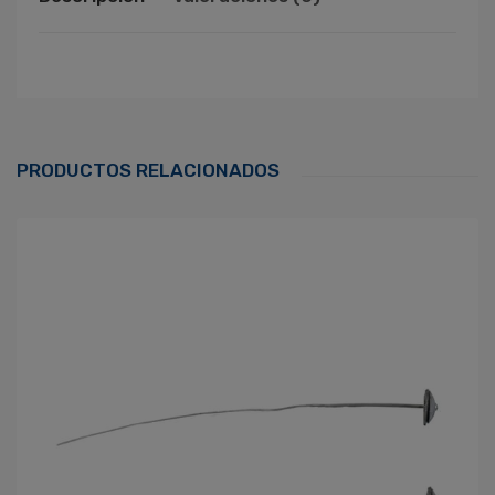
Ingresa Para Dejar Tu Valoración
Correo Electrónico
*
PRODUCTOS RELACIONADOS
Contraseña
*
¿Olvidaste tu Contraseña?
Recordarme
ACCEDER