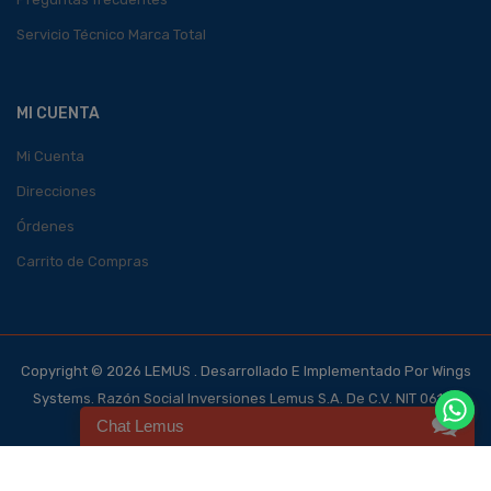
Servicio Técnico Marca Total
MI CUENTA
Mi Cuenta
Direcciones
Órdenes
Carrito de Compras
Copyright © 2026 LEMUS . Desarrollado E Implementado Por Wings
Systems. Razón Social Inversiones Lemus S.A. De C.V. NIT 0614-
Chat Lemus
140700-101-4, NRC 123562-0