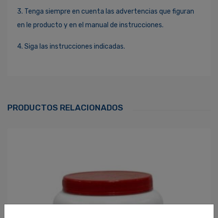
3. Tenga siempre en cuenta las advertencias que figuran
en le producto y en el manual de instrucciones.
4. Siga las instrucciones indicadas.
Ingresa Para Dejar Tu Valoración
Correo Electrónico
*
PRODUCTOS RELACIONADOS
Contraseña
*
¿Olvidaste tu Contraseña?
Recordarme
ACCEDER