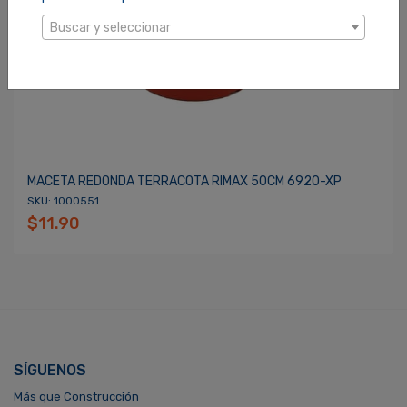
Buscar y seleccionar
MACETA REDONDA TERRACOTA RIMAX 50CM 6920-XP
SKU: 1000551
$11.90
SÍGUENOS
Más que Construcción