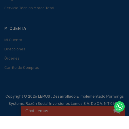
Servicio Técnico Marca Total
MI CUENTA
Mi Cuenta
Direcciones
Órdenes
Carrito de Compras
Copyright © 2026 LEMUS . Desarrollado E Implementado Por Wings
Systems. Razón Social Inversiones Lemus S.A. De C.V. NIT 0614-
Chat Lemus
140700-101-4, NRC 123562-0