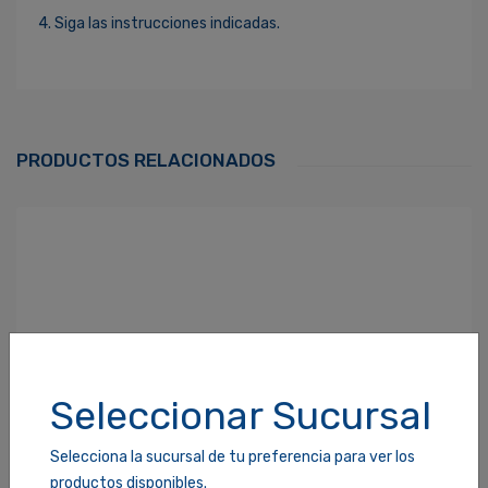
4. Siga las instrucciones indicadas.
Ingresa Para Dejar Tu Valoración
Correo Electrónico
*
PRODUCTOS RELACIONADOS
Contraseña
*
¿Olvidaste tu Contraseña?
Recordarme
ACCEDER
Seleccionar Sucursal
Selecciona la sucursal de tu preferencia para ver los
productos disponibles.