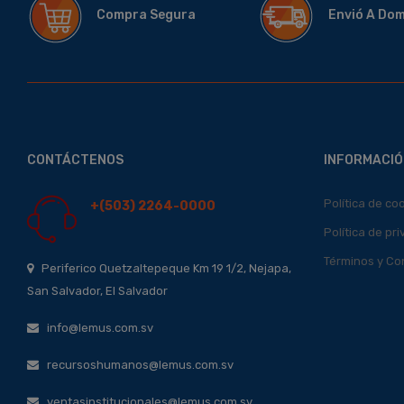
Compra Segura
Envió A Do
CONTÁCTENOS
INFORMACIÓ
Política de co
+(503) 2264-0000
Política de pr
Términos y Co
Periferico Quetzaltepeque Km 19 1/2, Nejapa,
San Salvador, El Salvador
info@lemus.com.sv
recursoshumanos@lemus.com.sv
ventasinstitucionales@lemus.com.sv