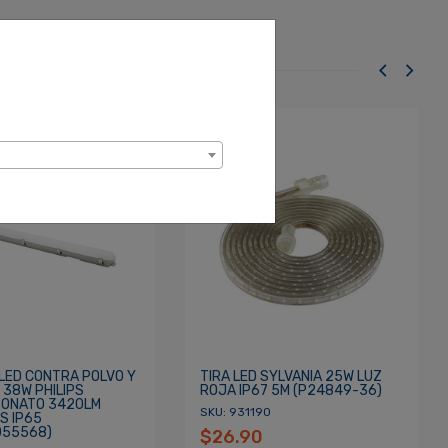
LED CONTRA POLVO Y
TIRA LED SYLVANIA 25W LUZ
38W PHILIPS
ROJA IP67 5M (P24849-36)
BONATO 3420LM
SKU: 931190
S IP65
055568)
$26.90