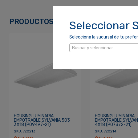
Correo Electrónico
*
PRODUCTOS RELACIONADOS
Seleccionar 
Selecciona la sucursal de tu prefer
Contraseña
*
Buscar y seleccionar
Re
¿Olvidaste tu Contraseña?
HOUSING LUMINARIA
HOUSING LUMINARIA
EMPOTRABLE SYLVANIA 503
EMPOTRABLE SYLVAN
3X18 (P09497-21)
4X18 (P07372-21)
SKU: 720213
SKU: 720214