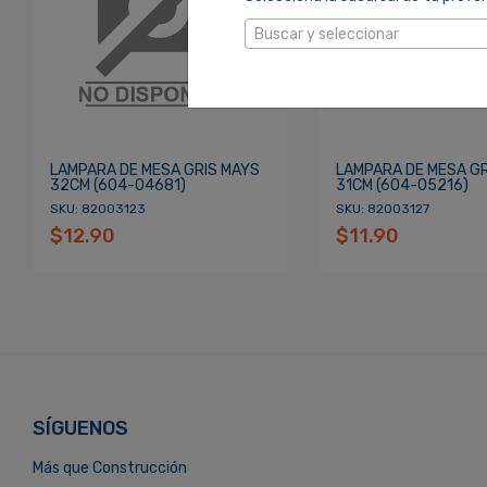
Re
¿Olvidaste tu Contraseña?
Buscar y seleccionar
LAMPARA DE MESA GRIS MAYS
LAMPARA DE MESA GR
32CM (604-04681)
31CM (604-05216)
SKU: 82003123
SKU: 82003127
$12.90
$11.90
SÍGUENOS
Más que Construcción