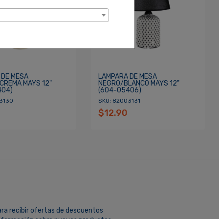
 DE MESA
LAMPARA DE MESA
CREMA MAYS 12"
NEGRO/BLANCO MAYS 12"
404)
(604-05406)
3130
SKU: 82003131
$12.90
ara recibir ofertas de descuentos