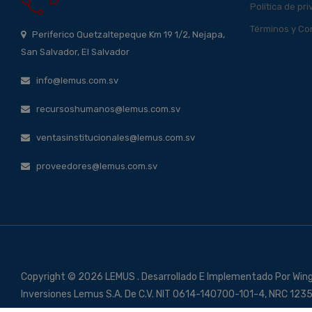
Política de pr
Términos y Co
Periferico Quetzaltepeque Km 19 1/2, Nejapa,
San Salvador, El Salvador
info@lemus.com.sv
recursoshumanos@lemus.com.sv
ventasinstitucionales@lemus.com.sv
proveedores@lemus.com.sv
Copyright © 2026 LEMUS . Desarrollado E Implementado Por Win
Inversiones Lemus S.A. De C.V. NIT 0614-140700-101-4, NRC 12