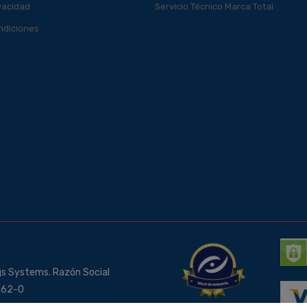
ivacidad
Servicio Técnico Marca Total
ndiciones
gs Systems. Razón Social
3562-0