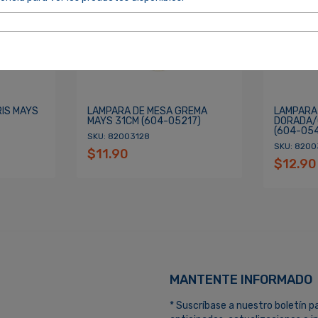
cordarme
ACCEDER
IS MAYS
LAMPARA DE MESA GREMA
LAMPARA
MAYS 31CM (604-05217)
DORADA/
(604-05
SKU: 82003128
SKU: 8200
$11.90
$12.90
MANTENTE INFORMADO
* Suscríbase a nuestro boletín p