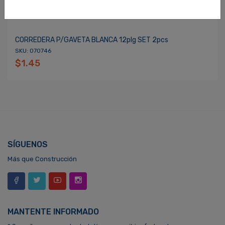
CORREDERA P/GAVETA BLANCA 12plg SET 2pcs
SKU: 070746
$1.45
SÍGUENOS
Más que Construcción
MANTENTE INFORMADO