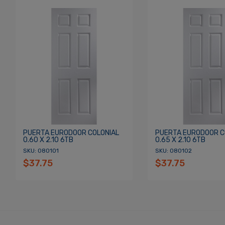
Contraseña
*
Re
¿Olvidaste tu Contraseña?
PUERTA EURODOOR COLONIAL
PUERTA EURODOOR C
0.60 X 2.10 6TB
0.65 X 2.10 6TB
SKU: 080101
SKU: 080102
$37.75
$37.75