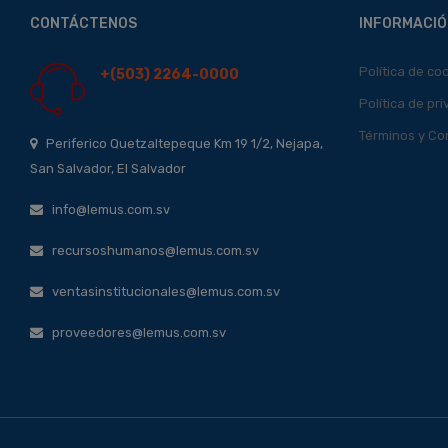
CONTÁCTENOS
INFORMACIÓ
Política de co
+(503) 2264-0000
Política de pr
Términos y Co
Periferico Quetzaltepeque Km 19 1/2, Nejapa,
San Salvador, El Salvador
info@lemus.com.sv
recursoshumanos@lemus.com.sv
ventasinstitucionales@lemus.com.sv
proveedores@lemus.com.sv