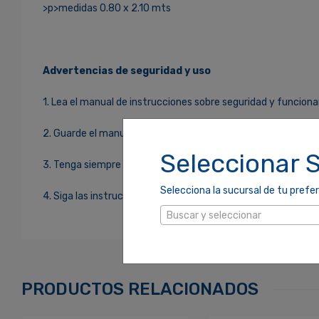
>p>medidas 0.80 x 2.10 mts
Advertencias de seguridad y uso
1. Lea el manual de instrucciones sobre seguridad y funciona
2. Guarde el manual de instrucciones para futuras referenci
Seleccionar 
3. Tenga siempre en cuenta las advertencias que figuran en 
Selecciona la sucursal de tu prefer
4. Siga las instrucciones indicadas.
Buscar y seleccionar
Ingresa Para Dejar Tu Valoración
Correo Electrónico
*
PRODUCTOS RELACIONADOS