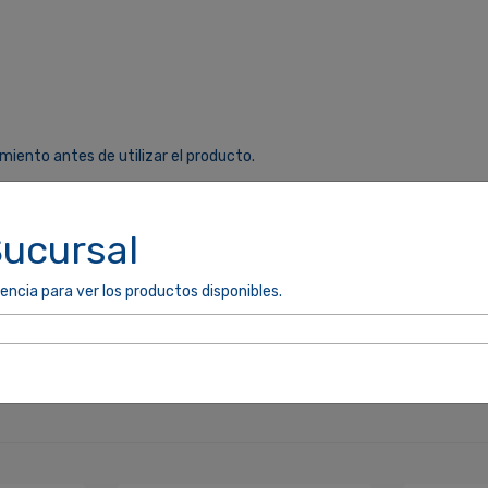
miento antes de utilizar el producto.
as.
Sucursal
el producto y en el manual de instrucciones.
encia para ver los productos disponibles.