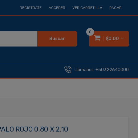
REGÍSTRATE
ACCEDER
VER CARRETILLA
PAGAR
0
Buscar
$0.00
Llámanos:
+50322640000
LO ROJO 0.80 X 2.10