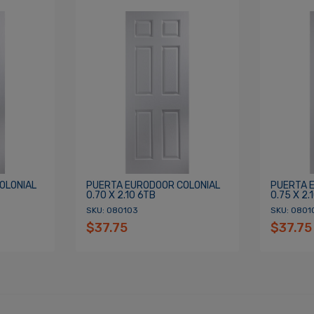
cordarme
ACCEDER
OLONIAL
PUERTA EURODOOR COLONIAL
PUERTA 
0.70 X 2.10 6TB
0.75 X 2.
SKU: 080103
SKU: 0801
$37.75
$37.75