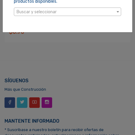
productos disponibles.
Buscar y seleccionar
CURVA EMT A 90 GRADOS DE 1/2(CHN)
SKU: 110008
$0.70
SÍGUENOS
Más que Construcción
MANTENTE INFORMADO
* Suscríbase a nuestro boletín para recibir ofertas de