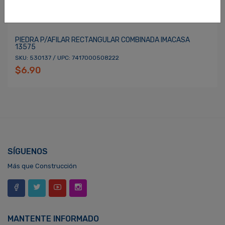
PIEDRA P/AFILAR RECTANGULAR COMBINADA IMACASA
13575
SKU: 530137 / UPC: 7417000508222
$6.90
SÍGUENOS
Más que Construcción
MANTENTE INFORMADO