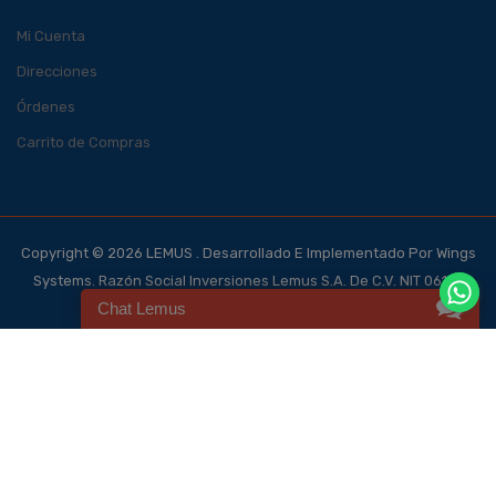
Mi Cuenta
Direcciones
Órdenes
Carrito de Compras
Copyright © 2026 LEMUS . Desarrollado E Implementado Por Wings
Systems. Razón Social Inversiones Lemus S.A. De C.V. NIT 0614-
Chat Lemus
140700-101-4, NRC 123562-0