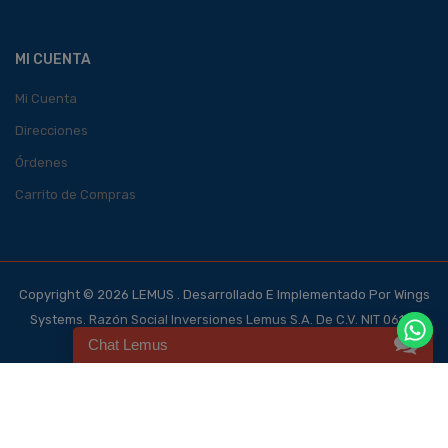
MI CUENTA
Mi Cuenta
Direcciones
Órdenes
Carrito de Compras
Copyright © 2026 LEMUS . Desarrollado E Implementado Por Wings
Systems. Razón Social Inversiones Lemus S.A. De C.V. NIT 0614-
Chat Lemus
140700-101-4, NRC 123562-0