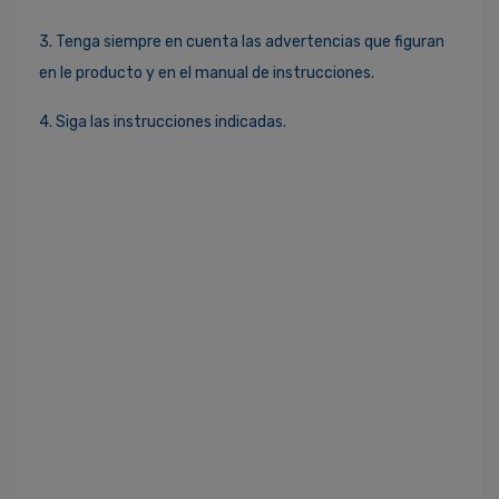
3. Tenga siempre en cuenta las advertencias que figuran
en le producto y en el manual de instrucciones.
4. Siga las instrucciones indicadas.
Ingresa Para Dejar Tu Valoración
Correo Electrónico
*
Contraseña
*
¿Olvidaste tu Contraseña?
Recordarme
ACCEDER