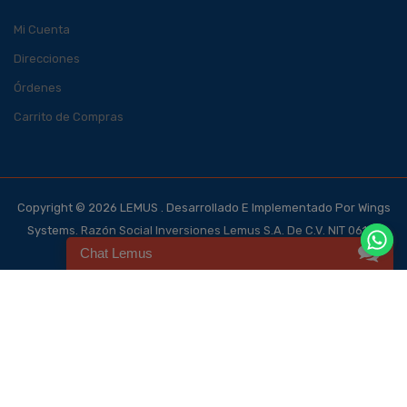
Mi Cuenta
Direcciones
Órdenes
Carrito de Compras
Copyright © 2026 LEMUS . Desarrollado E Implementado Por Wings
Systems. Razón Social Inversiones Lemus S.A. De C.V. NIT 0614-
Chat Lemus
140700-101-4, NRC 123562-0