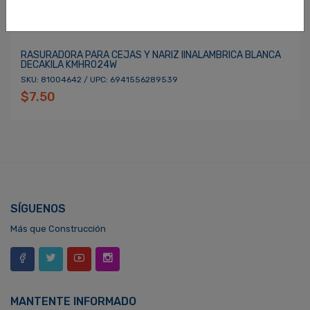
RASURADORA PARA CEJAS Y NARIZ IINALAMBRICA BLANCA
DECAKILA KMHR024W
SKU: 81004642 / UPC: 6941556289539
$7.50
SÍGUENOS
Más que Construcción
MANTENTE INFORMADO