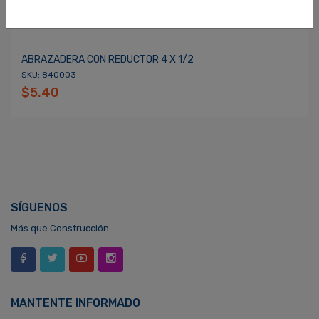
ABRAZADERA CON REDUCTOR 4 X 1/2
SKU: 840003
$5.40
SÍGUENOS
Más que Construcción
MANTENTE INFORMADO