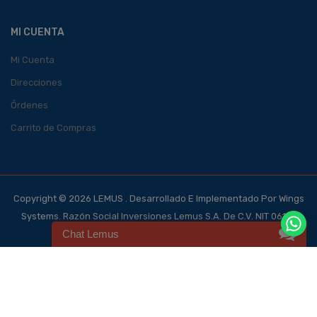
MI CUENTA
Mi Cuenta
Direcciones
Órdenes
Carrito de Compras
Copyright © 2026 LEMUS . Desarrollado E Implementado Por Wings
Systems. Razón Social Inversiones Lemus S.A. De C.V. NIT 0614-
Chat Lemus
140700-101-4, NRC 123562-0