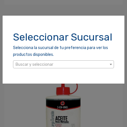
Ingresa Para Dejar Tu Valoración
Correo Electrónico
*
PRODUCTOS RELACIONADOS
Seleccionar Sucursal
Contraseña
*
Selecciona la sucursal de tu preferencia para ver los
productos disponibles.
Buscar y seleccionar
¿Olvidaste tu Contraseña?
Recordarme
ACCEDER