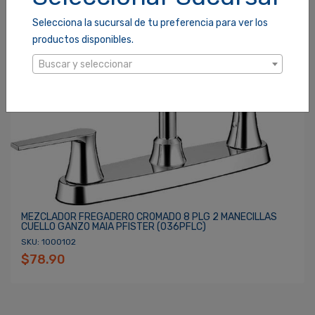
Recordarme
ACCEDER
Selecciona la sucursal de tu preferencia para ver los
productos disponibles.
Buscar y seleccionar
MEZCLADOR FREGADERO CROMADO 8 PLG 2 MANECILLAS
CUELLO GANZO MAIA PFISTER (036PFLC)
SKU: 1000102
$78.90