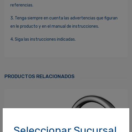
referencias.
3. Tenga siempre en cuenta las advertencias que figuran
en le producto y en el manual de instrucciones.
4. Siga las instrucciones indicadas.
Ingresa Para Dejar Tu Valoración
Correo Electrónico
*
PRODUCTOS RELACIONADOS
Contraseña
*
¿Olvidaste tu Contraseña?
Seleccionar Sucursal