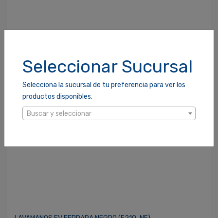
Contraseña
*
¿Olvidaste tu Contraseña?
Seleccionar Sucursal
Recordarme
ACCEDER
Selecciona la sucursal de tu preferencia para ver los
productos disponibles.
Buscar y seleccionar