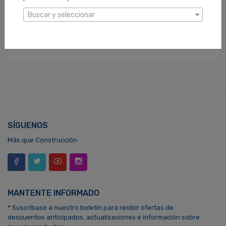
Buscar y seleccionar
BARBACOA S/TAPA 13 CARBON INOX 23013A
SKU: 350138 / UPC: 7450004397416
$39.90
SÍGUENOS
Más que Construcción
MANTENTE INFORMADO
* Suscríbase a nuestro boletín para recibir ofertas de
descuentos anticipados, actualizaciones e información sobre